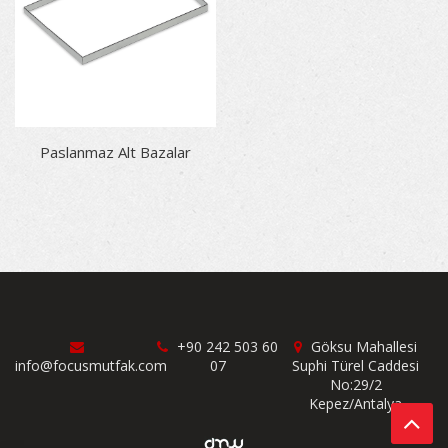
Paslanmaz Alt Bazalar
+90 242 503 60
Göksu Mahallesi
info@focusmutfak.com
07
Suphi Türel Caddesi
No:29/2
Kepez/Antalya