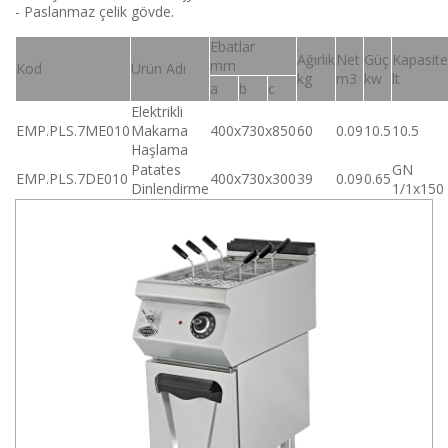
- Paslanmaz çelik gövde.
Ebatlar
Ağırlık
Net
Güç
Kapasite
mm
Kod
Ürün Adı
kg
m3
kw
lt
a
b
c
Elektrikli
EMP.PLS.7ME010
Makarna
400x730x850
60
0.09
10.5
10.5
Haşlama
Patates
GN
EMP.PLS.7DE010
400x730x300
39
0.09
0.65
Dinlendirme
1/1x150