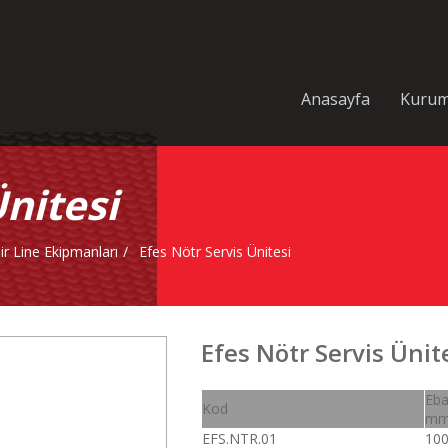
Anasayfa
Kurum
Ünitesi
ir Line Ekipmanları
Efes Nötr Servis Ünitesi
Efes Nötr Servis Ünit
Eba
Kod
m
EFS.NTR.01
100