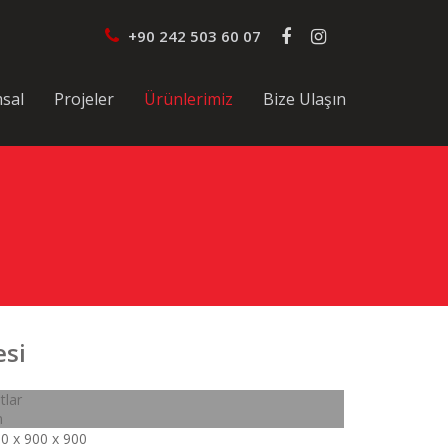
+90 242 503 60 07
sal
Projeler
Ürünlerimiz
Bize Ulaşın
esi
tlar
m
0 x 900 x 900