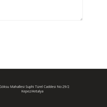
öksu Mahallesi Suphi Türel Caddesi No:29/2
Kepez/Antalya