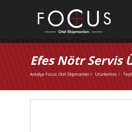
Efes Nötr Servis 
Antalya Focus Otel Ekipmanları
Ürünlerimiz
Teşh