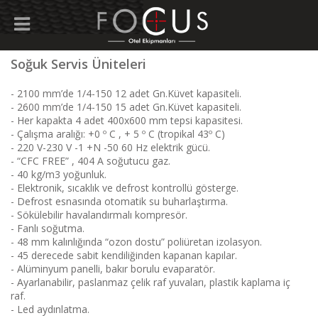
Soğuk Servis Üniteleri
- 2100 mm’de 1/4-150 12 adet Gn.Küvet kapasiteli.
- 2600 mm’de 1/4-150 15 adet Gn.Küvet kapasiteli.
- Her kapakta 4 adet 400x600 mm tepsi kapasitesi.
- Çalışma aralığı: +0 º C , + 5 º C (tropikal 43º C)
- 220 V-230 V -1 +N -50 60 Hz elektrik gücü.
- “CFC FREE” , 404 A soğutucu gaz.
- 40 kg/m3 yoğunluk.
- Elektronik, sıcaklık ve defrost kontrollü gösterge.
- Defrost esnasında otomatik su buharlaştırma.
- Sökülebilir havalandırmalı kompresör.
- Fanlı soğutma.
- 48 mm kalınlığında “ozon dostu” poliüretan izolasyon.
- 45 derecede sabit kendiliğinden kapanan kapılar.
- Alüminyum panelli, bakır borulu evaparatör.
- Ayarlanabilir, paslanmaz çelik raf yuvaları, plastik kaplama iç
raf.
- Led aydınlatma.