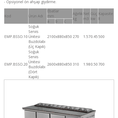
- Opsiyonel ön ahşap giydirme.
Ebatlar
Ağırlık
Net
Güç
Kapasite
Kod
Ürün Adı
mm
kg
m3
kw
lt
a
b
c
Soğuk
Servis
EMP.BSSO.10
Ünitesi
2100x880x850
270
1.57
0.45
500
Buzdolabı
(Üç Kapılı)
Soğuk
Servis
Ünitesi
EMP.BSSO.20
2600x880x850
310
1.98
0.50
700
Buzdolabı
(Dört
Kapılı)