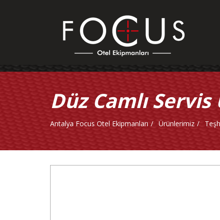
Düz Camlı Servis 
Antalya Focus Otel Ekipmanları
Ürünlerimiz
Teşh