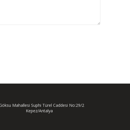
öksu Mahallesi Suphi Türel Caddesi No:29/2
Kepez/Antalya