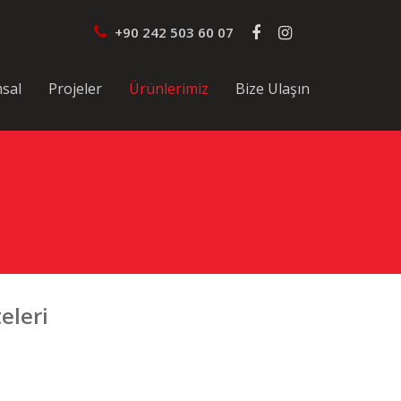
+90 242 503 60 07
sal
Projeler
Ürünlerimiz
Bize Ulaşın
eleri