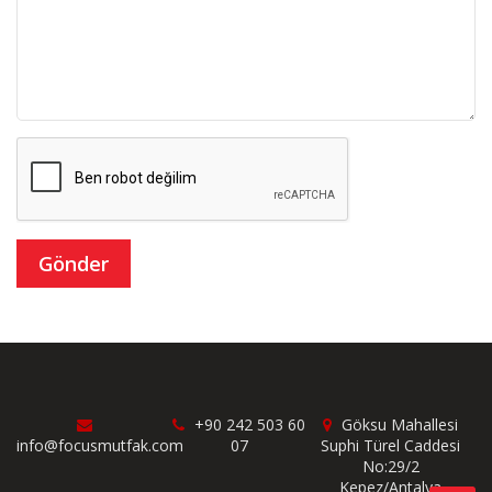
+90 242 503 60
Göksu Mahallesi
info@focusmutfak.com
07
Suphi Türel Caddesi
No:29/2
Kepez/Antalya