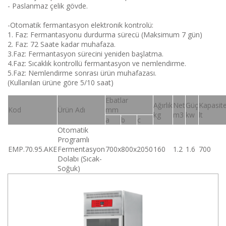
- Paslanmaz çelik gövde.
-Otomatik fermantasyon elektronik kontrolü:
1. Faz: Fermantasyonu durdurma sürecü (Maksimum 7 gün)
2. Faz: 72 Saate kadar muhafaza.
3.Faz: Fermantasyon sürecini yeniden başlatma.
4.Faz: Sıcaklık kontrollü fermantasyon ve nemlendirme.
5.Faz: Nemlendirme sonrası ürün muhafazası.
(Kullanılan ürüne göre 5/10 saat)
Ebatlar
Ağırlık
Net
Güç
Kapasit
Kod
Ürün Adı
mm
kg
m3
kw
lt
a
b
c
Otomatik
Programlı
EMP.70.95.AKE
Fermentasyon
700x800x2050
160
1.2
1.6
700
Dolabı (Sıcak-
Soğuk)