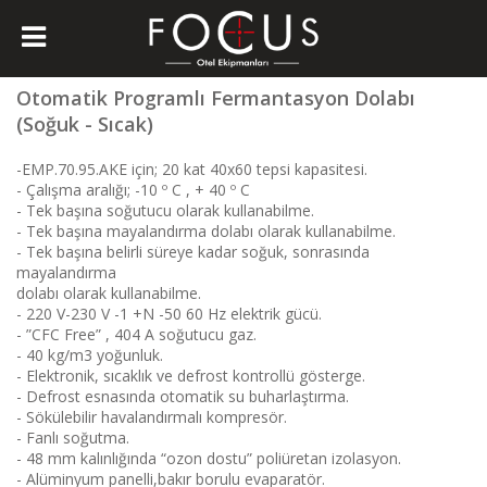
Otomatik Programlı Fermantasyon Dolabı
(Soğuk - Sıcak)
-EMP.70.95.AKE için; 20 kat 40x60 tepsi kapasitesi.
- Çalışma aralığı; -10 º C , + 40 º C
- Tek başına soğutucu olarak kullanabilme.
- Tek başına mayalandırma dolabı olarak kullanabilme.
- Tek başına belirli süreye kadar soğuk, sonrasında
mayalandırma
dolabı olarak kullanabilme.
- 220 V-230 V -1 +N -50 60 Hz elektrik gücü.
- ”CFC Free” , 404 A soğutucu gaz.
- 40 kg/m3 yoğunluk.
- Elektronik, sıcaklık ve defrost kontrollü gösterge.
- Defrost esnasında otomatik su buharlaştırma.
- Sökülebilir havalandırmalı kompresör.
- Fanlı soğutma.
- 48 mm kalınlığında “ozon dostu” poliüretan izolasyon.
- Alüminyum panelli,bakır borulu evaparatör.