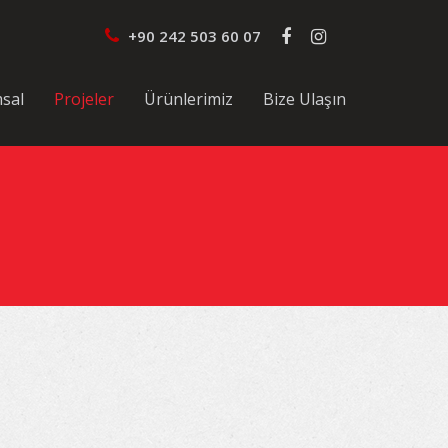
+90 242 503 60 07
sal
Projeler
Ürünlerimiz
Bize Ulaşın