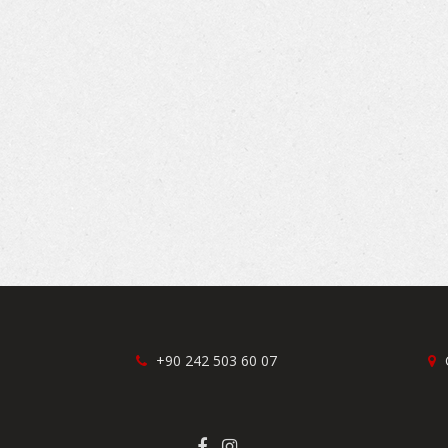
+90 242 503 60 07
G