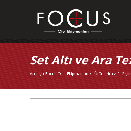
Set Altı ve Ara T
Antalya Focus Otel Ekipmanları
Ürünlerimiz
Pişi