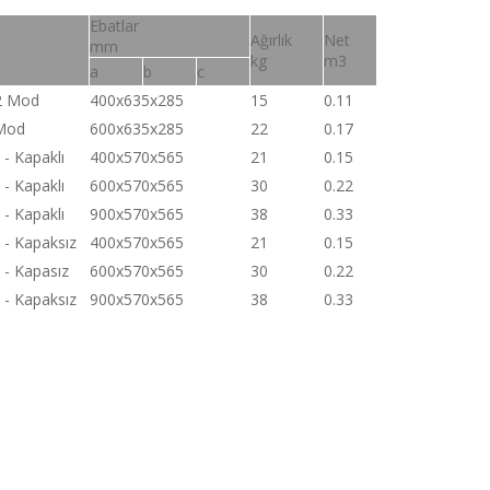
Ebatlar
Ağırlık
Net
mm
kg
m3
a
b
c
2 Mod
400x635x285
15
0.11
 Mod
600x635x285
22
0.17
 - Kapaklı
400x570x565
21
0.15
 - Kapaklı
600x570x565
30
0.22
 - Kapaklı
900x570x565
38
0.33
 - Kapaksız
400x570x565
21
0.15
 - Kapasız
600x570x565
30
0.22
 - Kapaksız
900x570x565
38
0.33