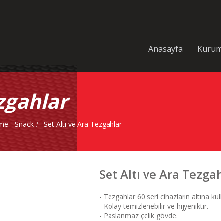
Anasayfa
Kurum
ezgahlar
rme - Snack
Set Altı ve Ara Tezgahlar
Set Altı ve Ara Tezga
- Tezgahlar 60 seri cihazların altına ku
- Kolay temizlenebilir ve hijyeniktir.
- Paslanmaz çelik gövde.