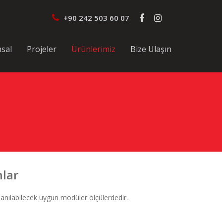
+90 242 503 60 07
sal
Projeler
Ürünlerimiz
Bize Ulaşın
hlar
llanılabilecek uygun modüler ölçülerdedir.