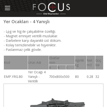
Yer Ocakları - 4 Yanışlı
- Lpg ve Ng ile çalışabilme özelliği.
- Magnet emniyet ventilli musluklar.
- Darbelere karşı dayanıklı üst döküm.
- Kolay temizlenebilir ve hijyeniktir.
- Paslanmaz çelik gövde.
Ebatlar
Ağırlık
Net
Güç
Kod
Ürün Adı
mm
kg
m3
kw
a
b
c
Yer Ocağı 4
EMP.YRG.80
Yanışlı -
700x800x500
80
0.28
32
Ventilli