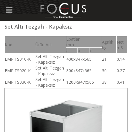
Set Altı Tezgah - Kapaksız
Ebatlar
Ağırlık
Net
Kod
Ürün Adı
mm
kg
m3
a
b
c
Set Altı Tezgah
EMP.TS010-K
400x847x565
21
0.14
- Kapaksız
Set Altı Tezgah
EMP.TS020-K
800x847x565
30
0.27
- Kapaksız
Set Altı Tezgah
EMP.TS030-K
1200x847x565
38
0.41
- Kapaksız