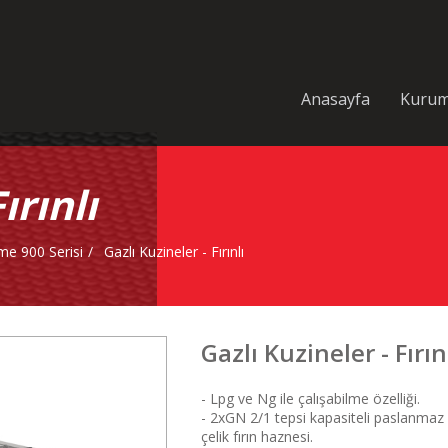
Anasayfa
Kurum
ırınlı
rme 900 Serisi
Gazlı Kuzineler - Fırınlı
Gazlı Kuzineler - Fırın
- Lpg ve Ng ile çalışabilme özelliği.
- 2xGN 2/1 tepsi kapasiteli paslanmaz
çelik fırın haznesi.