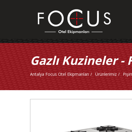
Gazlı Kuzineler - F
Antalya Focus Otel Ekipmanları
Ürünlerimiz
Pişi