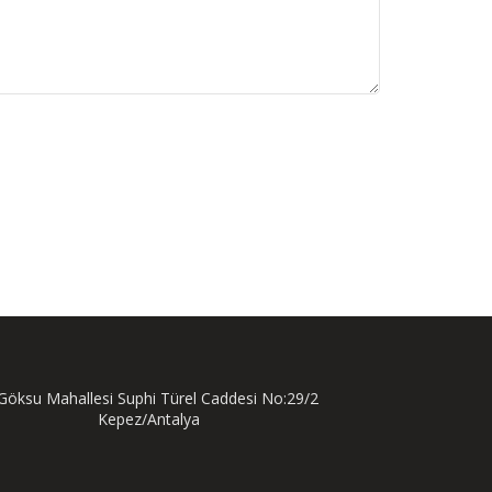
öksu Mahallesi Suphi Türel Caddesi No:29/2
Kepez/Antalya