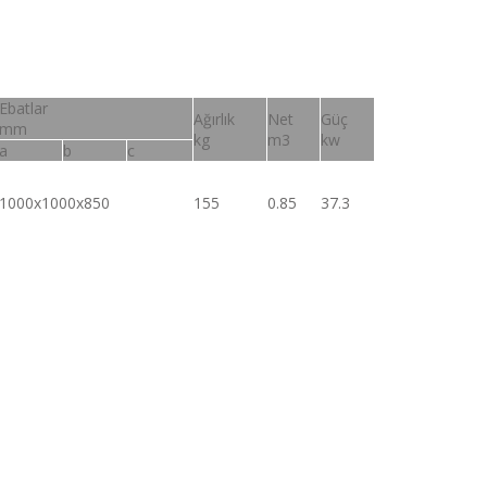
Ebatlar
Ağırlık
Net
Güç
mm
kg
m3
kw
a
b
c
1000x1000x850
155
0.85
37.3