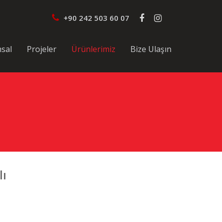
+90 242 503 60 07
sal
Projeler
Ürünlerimiz
Bize Ulaşın
lı