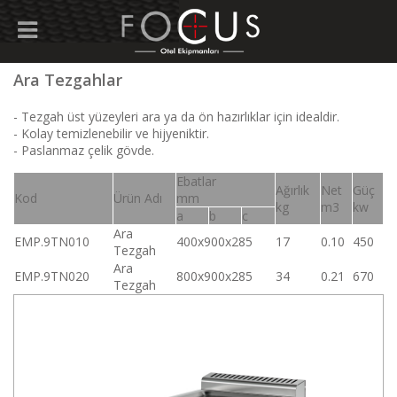
Ara Tezgahlar
- Tezgah üst yüzeyleri ara ya da ön hazırlıklar için idealdir.
- Kolay temizlenebilir ve hijyeniktir.
- Paslanmaz çelik gövde.
Ebatlar
Ağırlık
Net
Güç
Kod
Ürün Adı
mm
kg
m3
kw
a
b
c
Ara
EMP.9TN010
400x900x285
17
0.10
450
Tezgah
Ara
EMP.9TN020
800x900x285
34
0.21
670
Tezgah