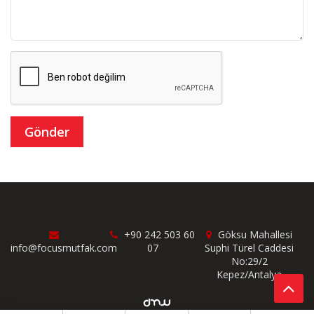
+90 242 503 60
Göksu Mahallesi
info@focusmutfak.com
07
Suphi Türel Caddesi
No:29/2
Kepez/Antalya
© Copyright 2019 Focus. Tüm Hakları Saklıdır.