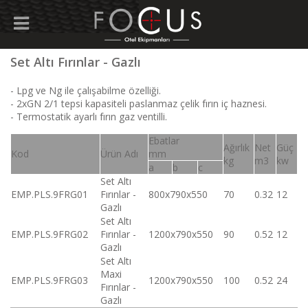
Set Altı Fırınlar - Gazlı
- Lpg ve Ng ile çalışabilme özelliği.
- 2xGN 2/1 tepsi kapasiteli paslanmaz çelik fırın iç haznesi.
- Termostatik ayarlı fırın gaz ventilli.
Ebatlar
Ağırlık
Net
Güç
Kod
Ürün Adı
mm
kg
m3
kw
a
b
c
Set Altı
EMP.PLS.9FRG01
Fırınlar -
800x790x550
70
0.32
12
Gazlı
Set Altı
EMP.PLS.9FRG02
Fırınlar -
1200x790x550
90
0.52
12
Gazlı
Set Altı
Maxi
EMP.PLS.9FRG03
1200x790x550
100
0.52
24
Fırınlar -
Gazlı