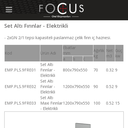
Set Altı Fırınlar - Elektrikli
- 2xGN 2/1 tepsi kapasiteli paslanmaz çelik fırın iç haznesi.
Ebatlar
Ağırlık
Net
Güç
Kod
Ürün Adı
mm
kg
m3
kw
a
b
c
Set Altı
EMP.PLS.9FRE01
Fırınlar -
800x790x550
70
0.32
9
Elektrikli
Set Altı
EMP.PLS.9FRE02
Fırınlar -
1200x790x550
90
0.52
9
Elektrikli
Set Altı
EMP.PLS.9FRE03
Maxi Fırınlar
1200x790x550
100
0.52
15
- Elektrikli