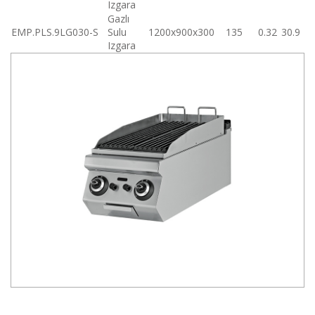
Izgara
Gazlı
EMP.PLS.9LG030-S
Sulu
1200x900x300
135
0.32
30.9
Izgara