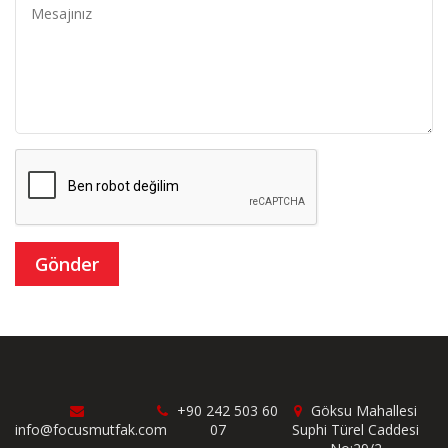
+90 242 503 60
Göksu Mahallesi
info@focusmutfak.com
07
Suphi Türel Caddesi