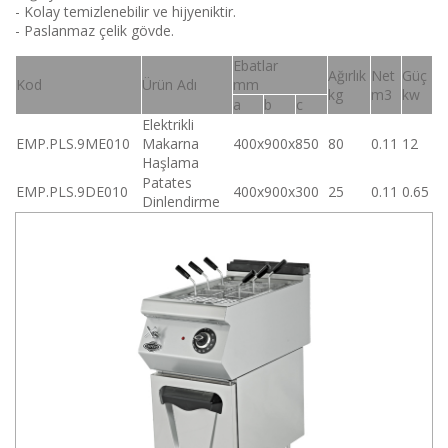
- Kolay temizlenebilir ve hijyeniktir.
- Paslanmaz çelik gövde.
Ebatlar
Ağırlık
Net
Güç
Kod
Ürün Adı
mm
kg
m3
kw
a
b
c
Elektrikli
EMP.PLS.9ME010
Makarna
400x900x850
80
0.11
12
Haşlama
Patates
EMP.PLS.9DE010
400x900x300
25
0.11
0.65
Dinlendirme