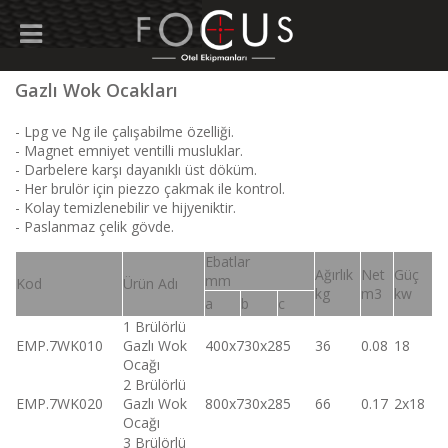
Gazlı Wok Ocakları
- Lpg ve Ng ile çalışabilme özelliği.
- Magnet emniyet ventilli musluklar.
- Darbelere karşı dayanıklı üst döküm.
- Her brulör için piezzo çakmak ile kontrol.
- Kolay temizlenebilir ve hijyeniktir.
- Paslanmaz çelik gövde.
Ebatlar
Ağırlık
Net
Güç
mm
Kod
Ürün Adı
kg
m3
kw
a
b
c
1 Brülörlü
EMP.7WK010
Gazlı Wok
400x730x285
36
0.08
18
Ocağı
2 Brülörlü
EMP.7WK020
Gazlı Wok
800x730x285
66
0.17
2x18
Ocağı
3 Brülörlü