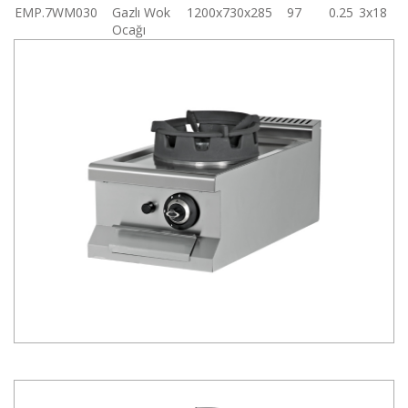
EMP.7WM030
Gazlı Wok
1200x730x285
97
0.25
3x18
Ocağı