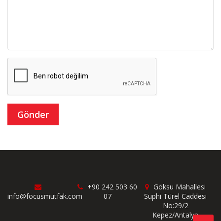
+90 242 503 60
Göksu Mahallesi
info@focusmutfak.com
07
Suphi Türel Caddesi
No:29/2
Kepez/Antalya