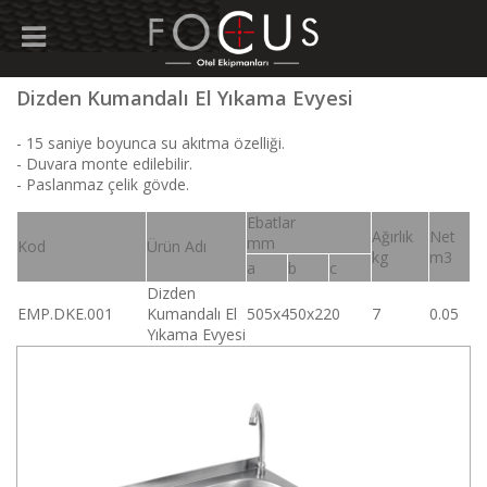
Dizden Kumandalı El Yıkama Evyesi
- 15 saniye boyunca su akıtma özelliği.
- Duvara monte edilebilir.
- Paslanmaz çelik gövde.
Ebatlar
Ağırlık
Net
mm
Kod
Ürün Adı
kg
m3
a
b
c
Dizden
EMP.DKE.001
Kumandalı El
505x450x220
7
0.05
Yıkama Evyesi