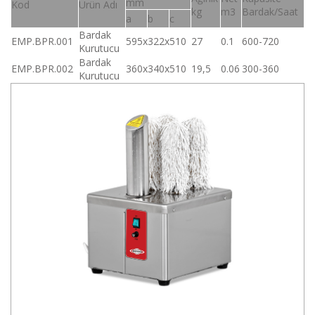
mm
Kod
Ürün Adı
kg
m3
Bardak/Saat
a
b
c
Bardak
EMP.BPR.001
595x322x510
27
0.1
600-720
Kurutucu
Bardak
EMP.BPR.002
360x340x510
19,5
0.06
300-360
Kurutucu