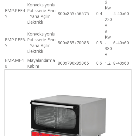
6
Konveksiyonlu
Kw
EMP.PFE4-
Patisserie Fırını
800x855x565
75
0.4
-
4-40x60
Y
- Yana Açılır -
220
Elektrikli
V
9
Konveksiyonlu
Kw
EMP.PFE6-
Patisserie Fırını
800x855x700
85
0.5
-
6-40x60
Y
- Yana Açılır -
380
Elektrikli
V
EMP.MF4-
Mayalandırma
800x790x850
65
0.6
1.2
8-40x60
6
Kabini