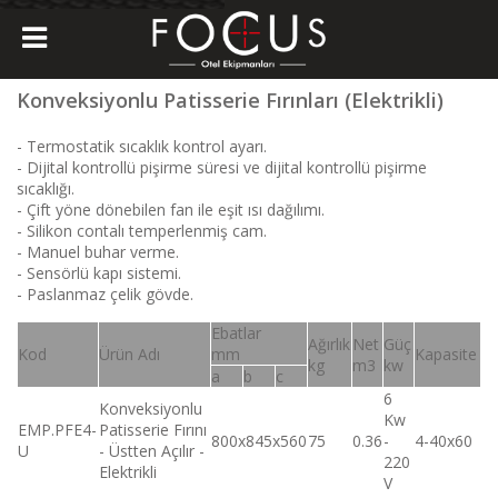
Konveksiyonlu Patisserie Fırınları (Elektrikli)
- Termostatik sıcaklık kontrol ayarı.
- Dijital kontrollü pişirme süresi ve dijital kontrollü pişirme
sıcaklığı.
- Çift yöne dönebilen fan ile eşit ısı dağılımı.
- Silikon contalı temperlenmiş cam.
- Manuel buhar verme.
- Sensörlü kapı sistemi.
- Paslanmaz çelik gövde.
Ebatlar
Ağırlık
Net
Güç
Kod
Ürün Adı
mm
Kapasite
kg
m3
kw
a
b
c
6
Konveksiyonlu
Kw
EMP.PFE4-
Patisserie Fırını
800x845x560
75
0.36
-
4-40x60
U
- Üstten Açılır -
220
Elektrikli
V