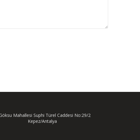
öksu Mahallesi Suphi Türel Caddesi No:29/2
Kepez/Antalya