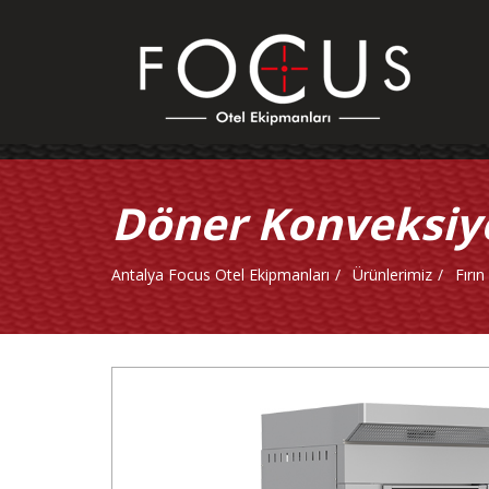
Döner Konveksiyon
Antalya Focus Otel Ekipmanları
Ürünlerimiz
Fırın