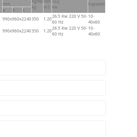
Ağırlık
Net
Güç
mm
Kapasite
kg
m3
kw
a
b
c
26.5 Kw 220 V 50-
10-
990x960x2240
350
1.20
60 Hz
40x60
26.5 Kw 220 V 50-
10-
990x960x2240
350
1.20
60 Hz
40x60