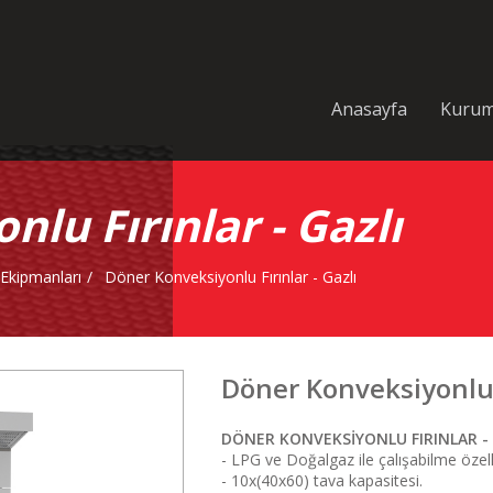
Anasayfa
Kurum
lu Fırınlar - Gazlı
 Ekipmanları
Döner Konveksiyonlu Fırınlar - Gazlı
Döner Konveksiyonlu F
DÖNER KONVEKSİYONLU FIRINLAR - 
- LPG ve Doğalgaz ile çalışabilme özelli
- 10x(40x60) tava kapasitesi.