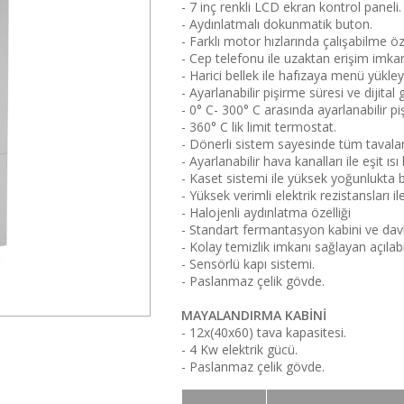
- 7 inç renkli LCD ekran kontrol paneli.
- Aydınlatmalı dokunmatik buton.
- Farklı motor hızlarında çalışabilme öze
- Cep telefonu ile uzaktan erişim imkan
- Harici bellek ile hafızaya menü yükley
- Ayarlanabilir pişirme süresi ve dijital
- 0° C- 300° C arasında ayarlanabilir piş
- 360° C lik limit termostat.
- Dönerli sistem sayesinde tüm tavalar
- Ayarlanabilir hava kanalları ile eşit ısı 
- Kaset sistemi ile yüksek yoğunlukta 
- Yüksek verimli elektrik rezistansları 
- Halojenli aydınlatma özelliği
- Standart fermantasyon kabini ve da
- Kolay temizlik imkanı sağlayan açılabi
- Sensörlü kapı sistemi.
- Paslanmaz çelik gövde.
MAYALANDIRMA KABİNİ
- 12x(40x60) tava kapasitesi.
- 4 Kw elektrik gücü.
- Paslanmaz çelik gövde.