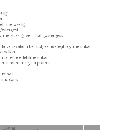
lliği.
ı.
ebilme özelliği.
 göstergesi.
irme sıcaklığı ve dijital göstergesi.
da ve tavaların her bölgesinde eşit pişirme imkanı.
kanalları.
buhar elde edebilme imkanı.
ile minimum maliyetli pişirme.
vlumbaz.
lir iç cam.
Ebatlar