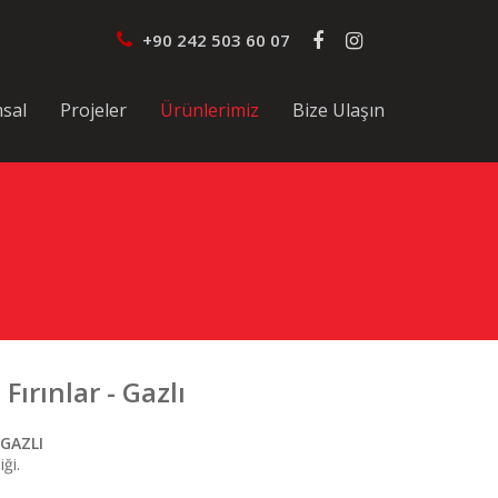
+90 242 503 60 07
sal
Projeler
Ürünlerimiz
Bize Ulaşın
ırınlar - Gazlı
GAZLI
ği.