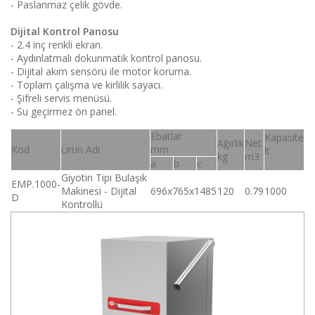
- Paslanmaz çelik gövde.
Dijital Kontrol Panosu
- 2.4 inç renkli ekran.
- Aydınlatmalı dokunmatik kontrol panosu.
- Dijital akım sensörü ile motor koruma.
- Toplam çalışma ve kirlilik sayacı.
- Şifreli servis menüsü.
- Su geçirmez ön panel.
Ebatlar
Kapasite
Ağırlık
Net
Kod
Ürün Adı
mm
lt
kg
m3
a
b
c
Giyotin Tipi Bulaşık
EMP.1000-
Makinesi - Dijital
696x765x1485
120
0.79
1000
D
Kontrollü