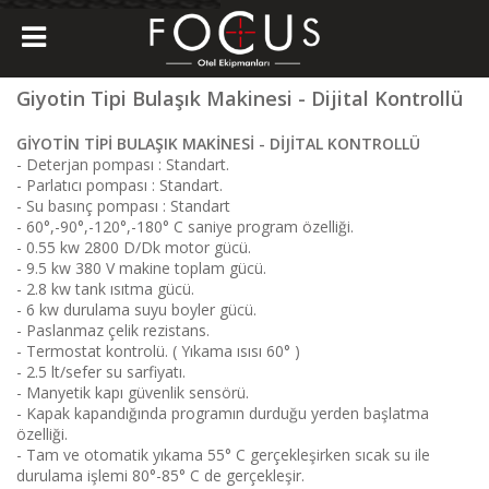
Giyotin Tipi Bulaşık Makinesi - Dijital Kontrollü
GİYOTİN TİPİ BULAŞIK MAKİNESİ - DİJİTAL KONTROLLÜ
- Deterjan pompası : Standart.
- Parlatıcı pompası : Standart.
- Su basınç pompası : Standart
- 60°,-90°,-120°,-180° C saniye program özelliği.
- 0.55 kw 2800 D/Dk motor gücü.
- 9.5 kw 380 V makine toplam gücü.
- 2.8 kw tank ısıtma gücü.
- 6 kw durulama suyu boyler gücü.
- Paslanmaz çelik rezistans.
- Termostat kontrolü. ( Yıkama ısısı 60° )
- 2.5 lt/sefer su sarfiyatı.
- Manyetik kapı güvenlik sensörü.
- Kapak kapandığında programın durduğu yerden başlatma
özelliği.
- Tam ve otomatik yıkama 55° C gerçekleşirken sıcak su ile
durulama işlemi 80°-85° C de gerçekleşir.