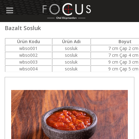
Bazalt Sosluk
Ürün Kodu
Ürün Adı
Boyut
wbso001
sosluk
7 cm Çap 2 cm
wbso002
sosluk
7 cm Çap 4 cm
wbso003
sosluk
9 cm Çap 3 cm
wbso004
sosluk
9 cm Çap 5 cm