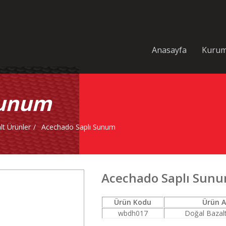
Anasayfa
Kurum
Sunum
lt Ürünler
Acechado Saplı Sunum
Acechado Saplı Sun
Ürün Kodu
Ürün A
wbdh017
Doğal Bazal