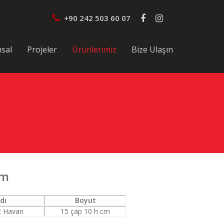
+90 242 503 60 07
sal
Projeler
Ürünlerimiz
Bize Ulaşın
um
dı
Boyut
t Havan
15 çap 10 h cm