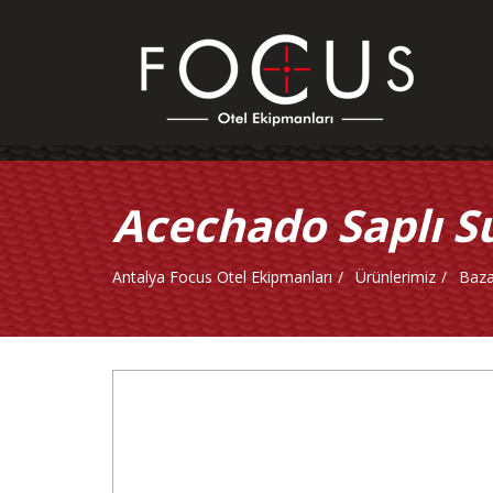
Acechado Saplı 
Antalya Focus Otel Ekipmanları
Ürünlerimiz
Baza