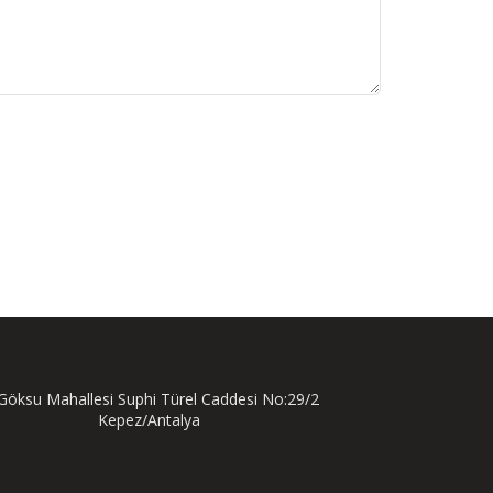
öksu Mahallesi Suphi Türel Caddesi No:29/2
Kepez/Antalya