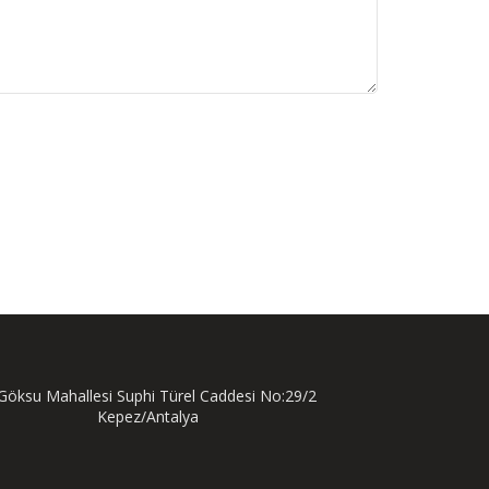
öksu Mahallesi Suphi Türel Caddesi No:29/2
Kepez/Antalya