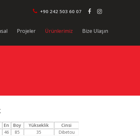
+90 242 503 60 07
sal
Projeler
Ürünlerimiz
Bize Ulaşın
k
En
Boy
Yükseklik
Cinsi
46
85
35
Dibetou