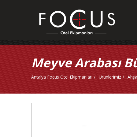
Meyve Arabası B
Antalya Focus Otel Ekipmanları
Ürünlerimiz
Ahşa