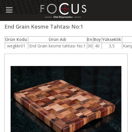
End Grain Kesme Tahtası No:1
Ürün Kodu
Ürün Adı
En
Boy
Yükseklik
wegkkr01
End Grain kesme tahtası No:1
30
40
3,5
Karı