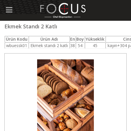
Ekmek Standı 2 Katlı
Ürün Kodu
Ürün Adı
En
Boy
Yükseklik
Cins
wbuessk01
Ekmek standı 2 katlı
38
54
45
kayın+304 